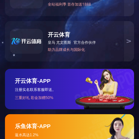
新闻中心
查看更多
核酸检测演练...
国庆升旗仪式...
省发改委领导来我公司调研走访...
交通运输行业标准《桥梁支座用高分子材料滑板》 送审稿审查会在京召开...
河北省科学院与远征环保科技有限公司能源与环境新材料成果转化基地签约暨揭牌仪式...
氟塑料行业兴氟沙龙...
组织客户体验深州蜜桃采摘...
衡水市委书记新项目开发参观...
消防小组训练...