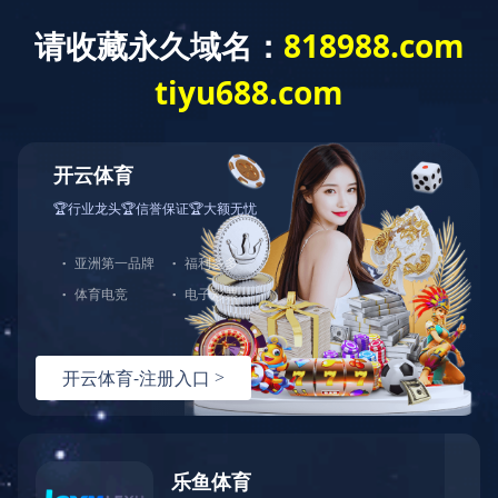
米兰体育网页版-米兰体育(中国)官
首页
方在线登录
关于我们
产品中心
远征研发中心
创新能力
关于我们
产品中心
公司新闻
集团文化
集团文化
荣誉资质
荣誉资质
研发中心
行业资讯
米兰体育网页
版-米兰体育
新闻动态
(中国)官方在
线登录