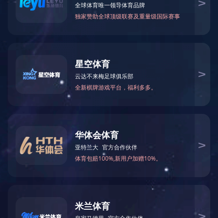
米兰体育网页版-米
兰体育(中国)官方在
最 新
线登录
核酸检测演练...
动 态
米兰体育网页版-米
国庆升旗仪式...
兰体育(中国)官方在
关于我们
查看更多
线登录
省发改委领导来我公司调研走访...
米兰体育网页版-米兰体育(中国)官方在线登录 是中国塑协氟
塑料专委会副理事长单位，高新技术企业。企业注册资金
交通运输行业标准《桥梁支座用高分子材料
5000万元，位于河北省深州经济开发区，南邻307国道与黄
石高速公路，东临深州火车站与大广高速公路，交通便利。
多年来，企业以资本为纽带，以技术为支撑，以氟材料开发
滑板》 送审稿审查会在京召开...
为主线，先后投资两亿多元建设了深州市远征氟塑料有限公
司、深州市远征高分子复合材料有限公司和河北远征环保科
河北省科学院与远征环保科技有限公司能源
技有限公司，形成了一个产品互补、资源共享，互惠互利，
集产品研发、生产制造、销售服务为一体的产业集群。 企业
先后与清华大学、西安交大、上海交大...
与环境新材料成果转化基地签约暨揭牌仪